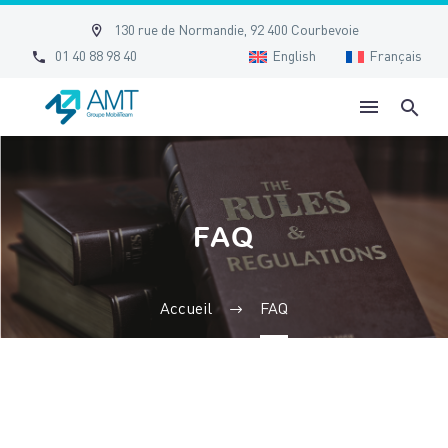


130 rue de Normandie, 92 400 Courbevoie


01 40 88 98 40
English
Français
FAQ
Accueil
FAQ