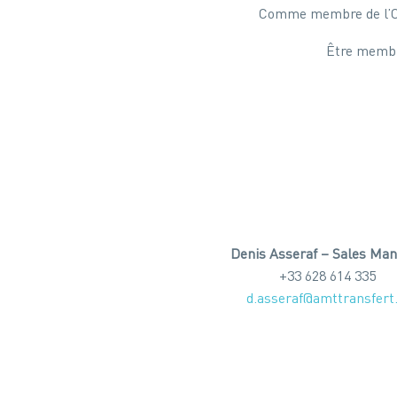
Comme membre de l’OMA,
Être membre
Denis Asseraf – Sales Ma
+33 628 614 335
d.asseraf@amttransfert.