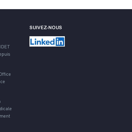
SUIVEZ-NOUS
'IDET
epuis
Office
nce
a
dicale
ement