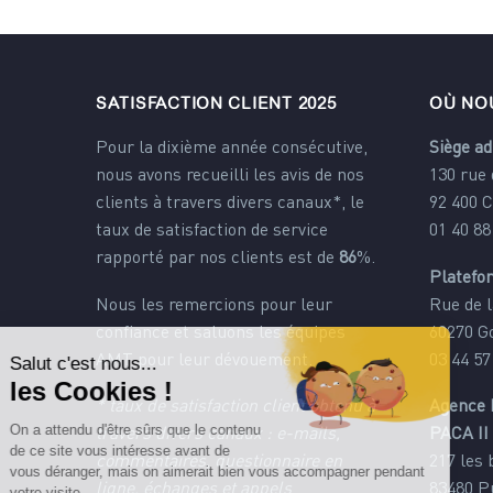
SATISFACTION CLIENT 2025
OÙ NO
Pour la dixième année consécutive,
Siège ad
nous avons recueilli les avis de nos
130 rue
clients à travers divers canaux*, le
92 400 
taux de satisfaction de service
01 40 88
rapporté par nos clients est de
86
%.
Platefo
Nous les remercions pour leur
Rue de l
confiance et saluons les équipes
60270 G
AMT pour leur dévouement.
03 44 57
* taux de satisfaction client obtenu à
Agence 
travers divers canaux : e-mails,
PACA II
commentaires, questionnaire en
217 les
ligne, échanges et appels
83480 P