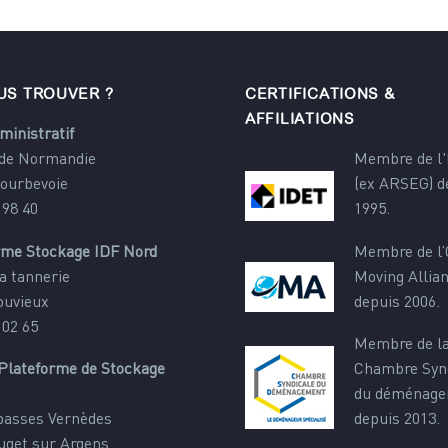
US TROUVER ?
CERTIFICATIONS &
AFFILIATIONS
ministratif
 de Normandie
Membre de l
Courbevoie
(ex ARSEG) d
 98 40
1995.
rme Stockage IDF Nord
Membre de l’
a tannerie
Moving Allia
ouvieux
depuis 2006.
 02 65
Membre de l
Plateforme de Stockage
Chambre Syn
du déménag
 basses Vernèdes
depuis 2013.
uget sur Argens