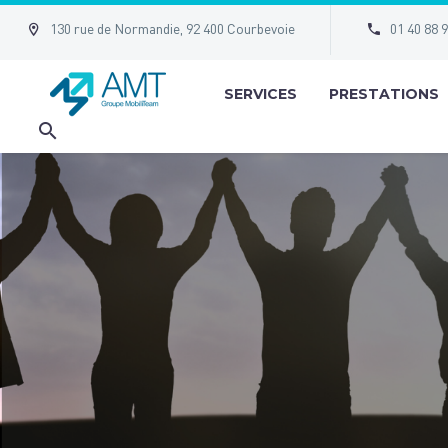




130 rue de Normandie, 92 400 Courbevoie
01 40 88 
SERVICES
PRESTATIONS