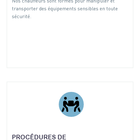
Nos chauffeurs sont formés pour manipuler et
transporter des équipements sensibles en toute
sécurité.


PROCÉDURES DE