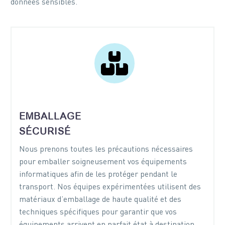
données sensibles.


EMBALLAGE
SÉCURISÉ
Nous prenons toutes les précautions nécessaires
pour emballer soigneusement vos équipements
informatiques afin de les protéger pendant le
transport. Nos équipes expérimentées utilisent des
matériaux d’emballage de haute qualité et des
techniques spécifiques pour garantir que vos
équipements arrivent en parfait état à destination.