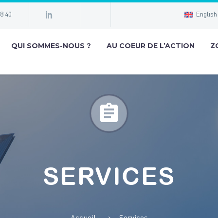
98 40
English
QUI SOMMES-NOUS ?
AU COEUR DE L’ACTION
Z


SERVICES