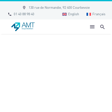


130 rue de Normandie, 92 400 Courbevoie


01 40 88 98 40
English
Français
DOCUMENT SEARCH
Accueil
Document Search