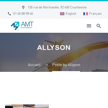


130 rue de Normandie, 92 400 Courbevoie


01 40 88 98 40
English
Français
ALLYSON
Accueil
Posts by Allyson
Les