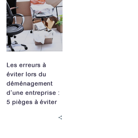
erreurs
à
éviter
lors
du
déménagement
d’une
entreprise
Les erreurs à
:
éviter lors du
5
déménagement
pièges
à
d’une entreprise :
éviter
5 pièges à éviter