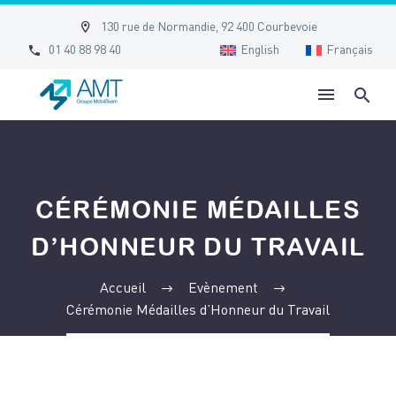


130 rue de Normandie, 92 400 Courbevoie


01 40 88 98 40
English
Français
CÉRÉMONIE MÉDAILLES
D’HONNEUR DU TRAVAIL
Accueil
Evènement
Cérémonie Médailles d’Honneur du Travail